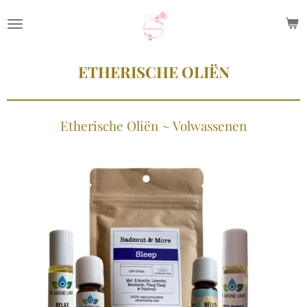
Ga
direct
naar
ETHERISCHE OLIËN
de
hoofdinhoud
Etherische Oliën ~ Volwassenen