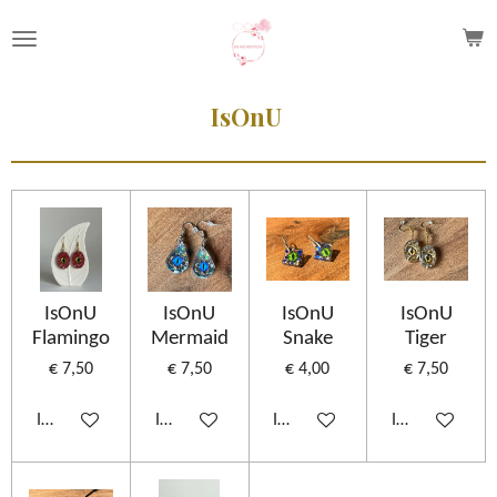
Ga
direct
naar
IsOnU
de
hoofdinhoud
IsOnU
IsOnU
IsOnU
IsOnU
Flamingo
Mermaid
Snake
Tiger
€ 7,50
€ 7,50
€ 4,00
€ 7,50
In winkelwagen
In winkelwagen
In winkelwagen
In winkelwage