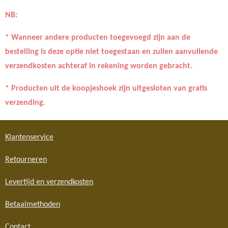
NB:
* Wanneer andere producten toegevoegd zijn aan de
bestelling is deze optie niet toegestaan en zullen aanvullende
verzendkosten achteraf in rekening worden gebracht.
* Producten uit de koopjeshoek zijn uitgesloten van gratis
verzending.
Klantenservice
Retourneren
Levertijd en verzendkosten
Betaalmethoden
Contact