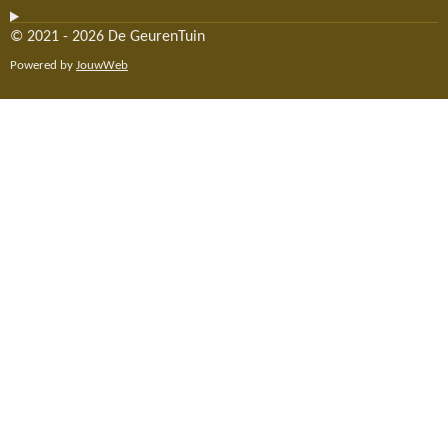
© 2021 - 2026 De GeurenTuin
Powered by
JouwWeb