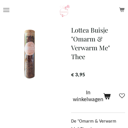
Ga
direct
naar
Lottea Buisje
de
"Omarm &
hoofdinhoud
Verwarm Me"
Thee
€ 3,95
In
winkelwagen
De "Omarm & Verwarm