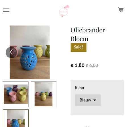
Ga
direct
naar
Oliebrander
de
Bloem
hoofdinhoud
Sale!
€ 1,80
€ 6,00
Kleur