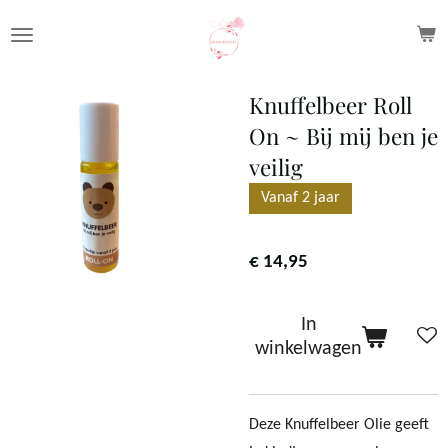
Ga
direct
naar
Knuffelbeer Roll
de
On ~ Bij mij ben je
hoofdinhoud
veilig
Vanaf 2 jaar
€ 14,95
In
winkelwagen
Deze Knuffelbeer Olie geeft