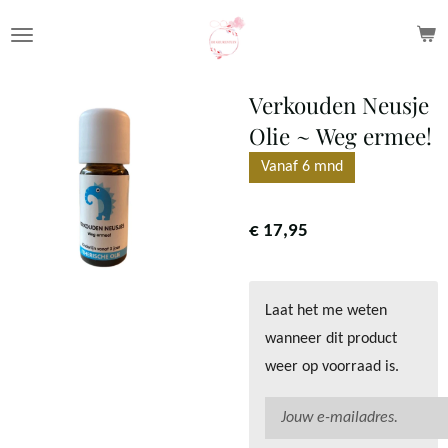
Ga
direct
naar
Verkouden Neusje
de
Olie ~ Weg ermee!
hoofdinhoud
Vanaf 6 mnd
€ 17,95
Laat het me weten
wanneer dit product
weer op voorraad is.