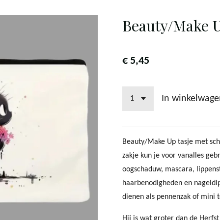
Beauty/Make U
€ 5,45
In winkelwage
Beauty/Make Up tasje met scha
zakje kun je voor vanalles gebr
oogschaduw, mascara, lippensti
haarbenodigheden en nageldip
dienen als pennenzak of mini to
Hij is wat groter dan de Herf