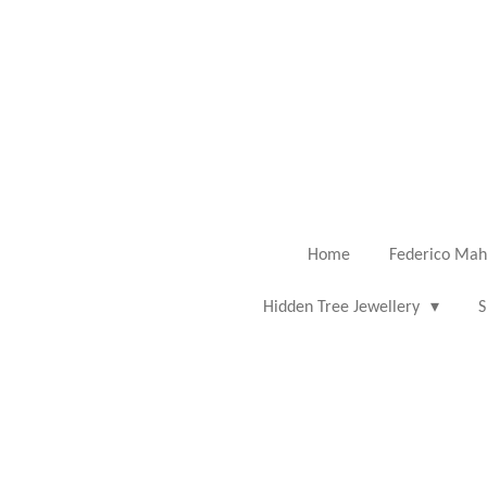
Ga
direct
naar
de
hoofdinhoud
Home
Federico Mah
Hidden Tree Jewellery
S