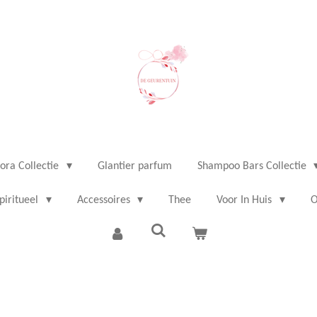
ora Collectie
Glantier parfum
Shampoo Bars Collectie
piritueel
Accessoires
Thee
Voor In Huis
O