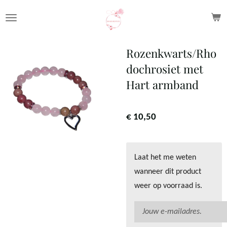
Ga
direct
naar
Rozenkwarts/Rho
de
dochrosiet met
hoofdinhoud
Hart armband
€ 10,50
Laat het me weten
wanneer dit product
weer op voorraad is.