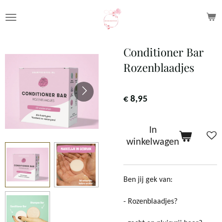
Ga
direct
naar
Conditioner Bar
de
Rozenblaadjes
hoofdinhoud
€ 8,95
In
winkelwagen
Ben jij gek van:
- Rozenblaadjes?