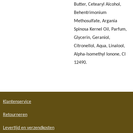
Butter, Cetearyl Alcohol,
Behentrimonium
Methosulfate, Argania
Spinosa Kernel Oil, Parfum,
Glycerin, Geraniol,
Citronellol, Aqua, Linalool,
Alpha-Isomethyl Ionone, CI
12490.
Klantenservice
Retourneren
Levertijd en verzendkosten