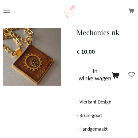
Ga
direct
naar
Mechanics nk
de
hoofdinhoud
€ 10,00
In
winkelwagen
- Vierkant Design
- Bruin-goud
-
Handgemaakt