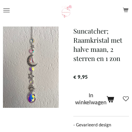
Ga
direct
naar
Suncatcher;
de
Raamkristal met
hoofdinhoud
halve maan, 2
sterren en 1 zon
€ 9,95
In
winkelwagen
- Gevarieerd design