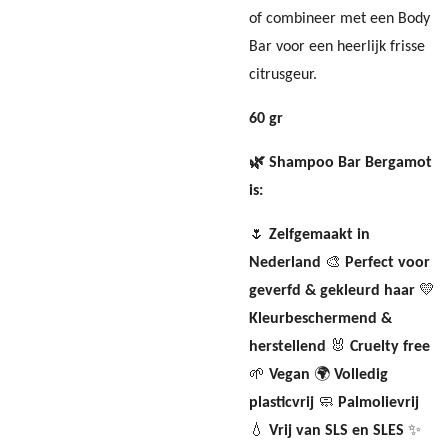
of combineer met een Body
Bar voor een heerlijk frisse
citrusgeur.
60 gr
🌿 Shampoo Bar Bergamot
is:
🌷
Zelfgemaakt in
Nederland
🎨
Perfect voor
geverfd & gekleurd haar
💛
Kleurbeschermend &
herstellend
🐰
Cruelty free
🌱
Vegan
🌍
Volledig
plasticvrij
🧼
Palmolievrij
💧
Vrij van SLS en SLES
✨