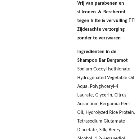
Vrij van parabenen en
siliconen
🔥
Beschermt
tegen hitte & vervuiling
🧖‍♀️
Zijdezachte verzorging
zonder te verzwaren
Ingrediënten in de
Shampoo Bar Bergamot
Sodium Cocoyl Isethionate,
Hydrogenated Vegetable Oil,
Aqua, Polyglyceryl-4
Laurate, Glycerin, Citrus
Aurantium Bergamia Peel
Oil, Hydrolyzed Rice Protein,
Tetrasodium Glutamate
Diacetate, Silk, Benzyl
Alcohol, 1,2-Hexanediol,