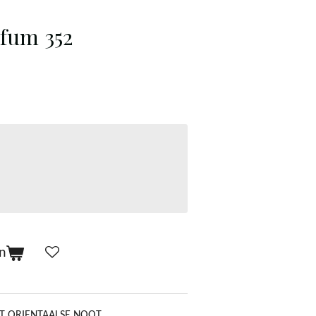
rfum 352
n
MET ORIENTAALSE NOOT