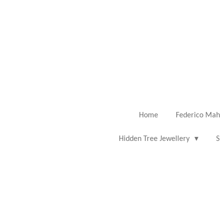
Ga
direct
naar
de
hoofdinhoud
Home
Federico Mah
Hidden Tree Jewellery
S