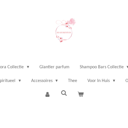
ora Collectie
Glantier parfum
Shampoo Bars Collectie
piritueel
Accessoires
Thee
Voor In Huis
O