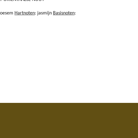
bloesem
Hartnoten
: jasmijn
Basisnoten
: