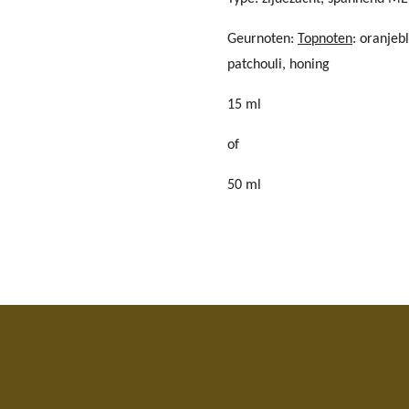
Geurnoten:
Topnoten
: oranje
patchouli, honing
15 ml
of
50 ml