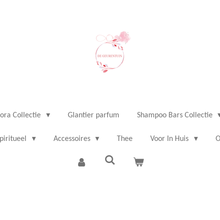
ora Collectie
Glantier parfum
Shampoo Bars Collectie
piritueel
Accessoires
Thee
Voor In Huis
O