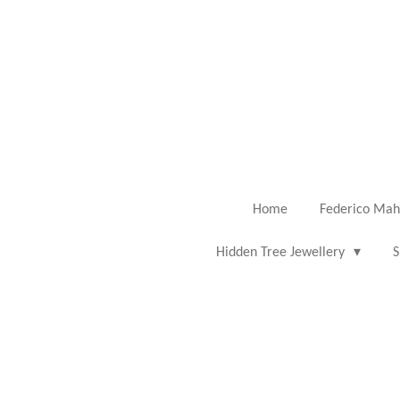
Ga
direct
naar
de
hoofdinhoud
Home
Federico Mah
Hidden Tree Jewellery
S