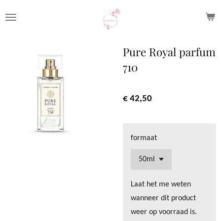
Ga
direct
naar
Pure Royal parfum
de
710
hoofdinhoud
€ 42,50
formaat
Laat het me weten
wanneer dit product
weer op voorraad is.