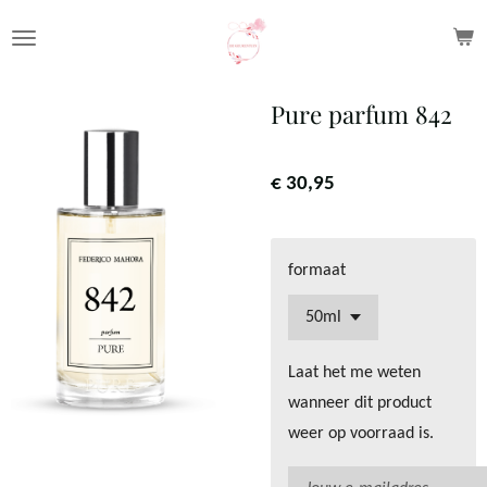
Ga
direct
naar
Pure parfum 842
de
hoofdinhoud
€ 30,95
formaat
Laat het me weten
wanneer dit product
weer op voorraad is.