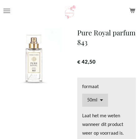
Ga
direct
naar
Pure Royal parfum
de
843
hoofdinhoud
€ 42,50
formaat
Laat het me weten
wanneer dit product
weer op voorraad is.