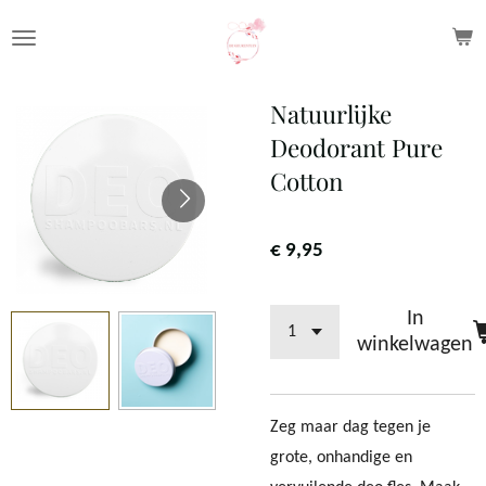
Ga
direct
naar
Natuurlijke
de
Deodorant Pure
hoofdinhoud
Cotton
€ 9,95
In
winkelwagen
Zeg maar dag tegen je
grote, onhandige en