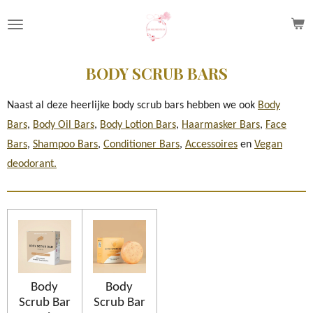
Ga
direct
naar
BODY SCRUB BARS
de
hoofdinhoud
Naast al deze heerlijke body scrub bars hebben we ook
Body
Bars
,
Body Oil Bars
,
Body Lotion Bars
,
Haarmasker Bars
,
Face
Bars
,
Shampoo Bars
,
Conditioner Bars
,
Accessoires
en
Vegan
deodorant.
Body
Body
Scrub Bar
Scrub Bar