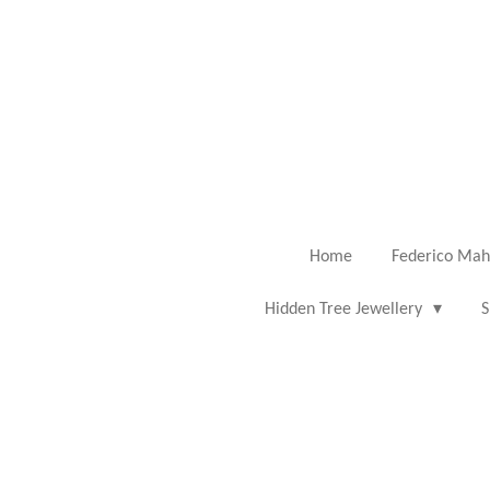
Ga
direct
naar
de
hoofdinhoud
Home
Federico Mah
Hidden Tree Jewellery
S