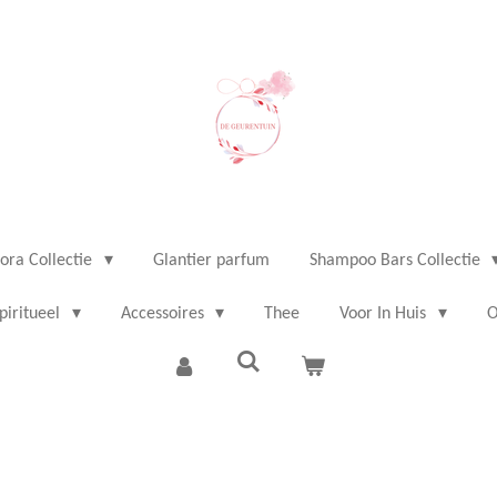
ora Collectie
Glantier parfum
Shampoo Bars Collectie
piritueel
Accessoires
Thee
Voor In Huis
O