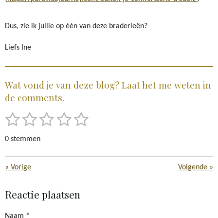
Dus, zie ik jullie op één van deze braderieën?
Liefs Ine
Wat vond je van deze blog? Laat het me weten in
de comments.
1
2
3
4
5
S
R
t
s
s
s
s
s
a
e
0 stemmen
t
m
t
t
t
t
t
m
i
e
e
e
e
e
e
«
Vorige
Volgende
»
n
n
r
r
r
r
r
g
Reactie plaatsen
r
r
r
r
:
e
e
e
e
0
Naam *