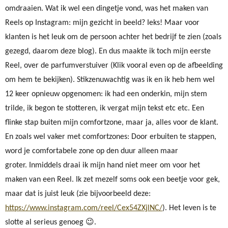
omdraaien. Wat ik wel een dingetje vond, was het maken van
Reels op Instagram: mijn gezicht in beeld? Ieks! Maar voor
klanten is het leuk om de persoon achter het bedrijf te zien (zoals
gezegd, daarom deze blog). En dus maakte ik toch mijn eerste
Reel, over de parfumverstuiver (Klik vooral even op de afbeelding
om hem te bekijken). Stikzenuwachtig was ik en ik heb hem wel
12 keer opnieuw opgenomen: ik had een onderkin, mijn stem
trilde, ik begon te stotteren, ik vergat mijn tekst etc etc. Een
flinke stap buiten mijn comfortzone, maar ja, alles voor de klant.
En zoals wel vaker met comfortzones: Door erbuiten te stappen,
word je comfortabele zone op den duur alleen maar
groter. Inmiddels draai ik mijn hand niet meer om voor het
maken van een Reel. Ik zet mezelf soms ook een beetje voor gek,
maar dat is juist leuk (zie bijvoorbeeld deze:
https://www.instagram.com/reel/Cex54ZXjlNC/
). Het leven is te
slotte al serieus genoeg 😉.