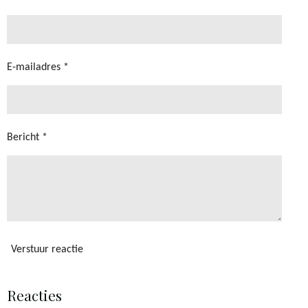
n
n
n
n
s
t
e
E-mailadres *
r
r
e
n
Bericht *
Verstuur reactie
Reacties