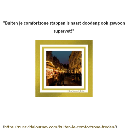
"Buiten je comfortzone stappen is naast doodeng ook gewoon
supervet!"
(
https://puravidajourney.com/buiten-je-comfortzone-treden/
)